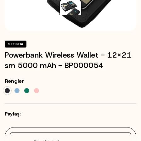
STOKDA
Powerbank Wireless Wallet - 12x21
sm 5000 mAh - BP000054
Rənglər
Paylaş: