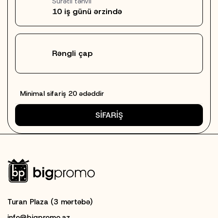
Sürətli təhvil
10 iş günü ərzində
Rəngli çap
Minimal sifariş 20 ədəddir
SİFARİŞ
Turan Plaza (3 mərtəbə)
info@bigpromo.az